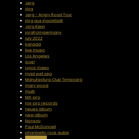
Jørg
jörg
Jørg - Angry Road Tour
jörg aus ingolstadt
Jörg Klein
jorgfromgermany
july 2022
kanada
live music
Los Angeles
love!
Lyrics Video
mad wet sea
Manufactura Club Timisoara
mary wood
multi
MX-pro
mx-pro records
neues album
new album
Norway
Paul McDonnell
phantastic rock guitar
pluto gods