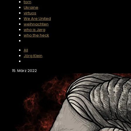
torn
Ukraine
virtuos
We Are United
weihnachten
who is Jørg
who the heck
All
Jörg Klein
15. März 2022