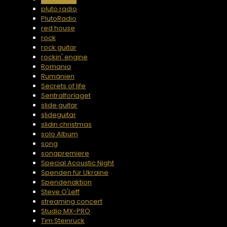
pluto radio
PlutoRadio
red house
rock
rock guitar
rockin' engine
Romania
Rumänien
Secrets of life
Sentralforlaget
slide guitar
slideguitar
slidin christmas
solo Album
song
songpremiere
Special Acoustic Night
Spenden für Ukraine
Spendenaktion
Steve O'Leff
streaming concert
Studio MX-PRO
Tim Steinruck