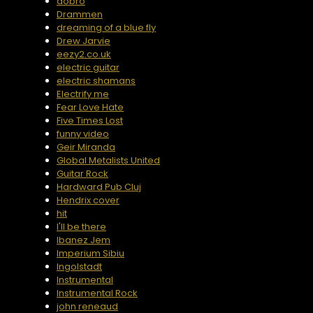
dobro
Drammen
dreaming of a blue fly
Drew Jarvie
eezy2.co.uk
electric guitar
electric shamans
Electrify me
Fear Love Hate
Five Times Lost
funny video
Geir Miranda
Global Metalists United
Guitar Rock
Hardward Pub Cluj
Hendrix cover
hit
I'll be there
Ibanez Jem
Imperium Sibiu
Ingolstadt
Instrumental
Instrumental Rock
john reneaud