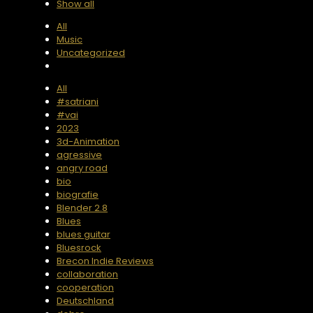
Show all
All
Music
Uncategorized
All
#satriani
#vai
2023
3d-Animation
agressive
angry road
bio
biografie
Blender 2.8
Blues
blues guitar
Bluesrock
Brecon Indie Reviews
collaboration
cooperation
Deutschland