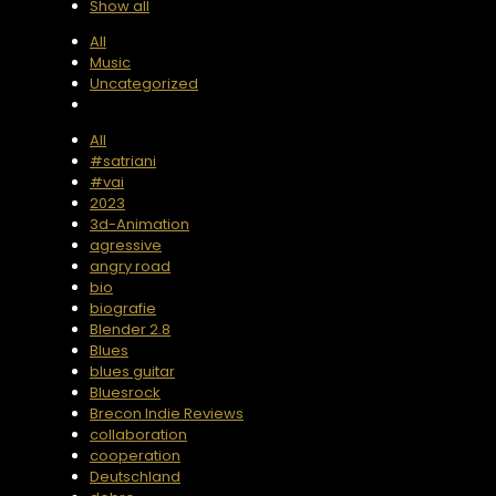
Show all
All
Music
Uncategorized
All
#satriani
#vai
2023
3d-Animation
agressive
angry road
bio
biografie
Blender 2.8
Blues
blues guitar
Bluesrock
Brecon Indie Reviews
collaboration
cooperation
Deutschland