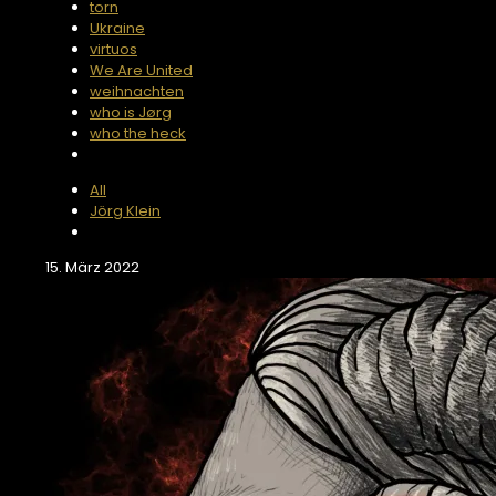
torn
Ukraine
virtuos
We Are United
weihnachten
who is Jørg
who the heck
All
Jörg Klein
15. März 2022