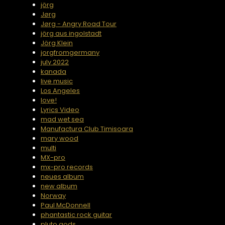
jörg
Jørg
Jørg - Angry Road Tour
jörg aus ingolstadt
Jörg Klein
jorgfromgermany
july 2022
kanada
live music
Los Angeles
love!
Lyrics Video
mad wet sea
Manufactura Club Timisoara
mary wood
multi
MX-pro
mx-pro records
neues album
new album
Norway
Paul McDonnell
phantastic rock guitar
pluto gods