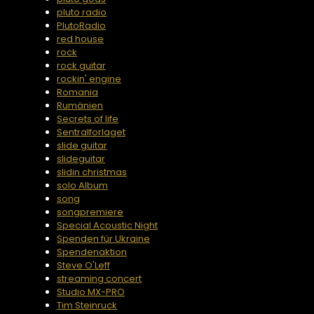
pluto radio
PlutoRadio
red house
rock
rock guitar
rockin' engine
Romania
Rumänien
Secrets of life
Sentralforlaget
slide guitar
slideguitar
slidin christmas
solo Album
song
songpremiere
Special Acoustic Night
Spenden für Ukraine
Spendenaktion
Steve O'Leff
streaming concert
Studio MX-PRO
Tim Steinruck