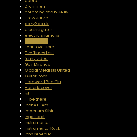
dobro
Drammen
dreaming of a blue fly
Drew Jarvie
eezy2.co.uk
electric guitar
electric shamans
Electrify me
Fear Love Hate
Five Times Lost
funny video
Geir Miranda
Global Metalists United
Guitar Rock
Hardward Pub Cluj
Hendrix cover
hit
I'll be there
Ibanez Jem
Imperium Sibiu
Ingolstadt
Instrumental
Instrumental Rock
john reneaud