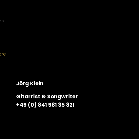
cs
ore
Jörg Klein
Gitarrist & Songwriter
+49 (0) 841 981 35 821