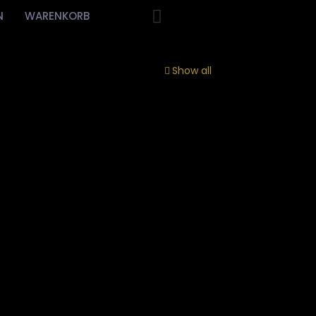
N
WARENKORB
Show all