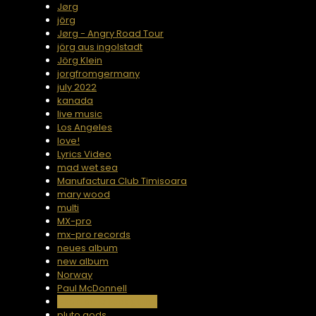
Jørg
jörg
Jørg - Angry Road Tour
jörg aus ingolstadt
Jörg Klein
jorgfromgermany
july 2022
kanada
live music
Los Angeles
love!
Lyrics Video
mad wet sea
Manufactura Club Timisoara
mary wood
multi
MX-pro
mx-pro records
neues album
new album
Norway
Paul McDonnell
phantastic rock guitar
pluto gods