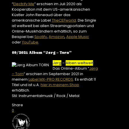
“
Electrify Me
” erschien im Juli 2020 als
Kooperation mit dem US-amerikanischen
Küstler John Reneaud über das
amerikanische Label
TheCEFworld
. Die Single
ist weltweit bei allen Streamingportalen und
Online-Musikhändlern erhältlich, so zum
Beispiel bei
Spotify
,
Amazon
,
Apple Music
oder
YouTube
.
09/2021 Album “Jørg – Torn”
Jørg
–
Alben weltweit
:
Das Online-Album “
Jørg
– Torn
” erschien im September 2021 in
meinem
Label MX-PRO RECORDS
. Es enthält 11
Titel und ist u.A.
hier in meinem Shop
erhältlich.
Stil: Instrumentalmusik / Rock / Metal
Share
0