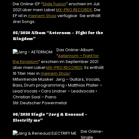
Die Online-EP “
Slide Fusion
” erschien im Juli
2021 über mein Label
MX-PRO RECORDS
. Die
EP ist in
meinem Shop
verfügbar. Sie enthält
drei Songs.
05/2020 Album “Aeternom – Fight for the
Kingdom”
Das Online-Album
“
Aeternom – Fight for
the Kingdom
” erschien im September 2021
über mein Label
MX-PRO RECORDS
. Es enthält
16 Titel. Hier in
meinem Shop!
Mitwirkende Musiker: Jørg – Guitars, Vocals,
Bass, Drum programming • Matthias Pfaller –
Lead Vocals • Caro Lindner – Leadvocals •
Christian Saal – Piano
Stil: Deutscher Powermetal
06/2020 Single “Jørg & Reneaud –
Electrify me”
Die Online-
Single