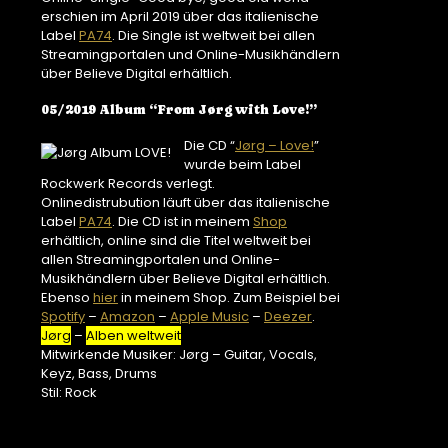
erschien im April 2019 über das italienische
Label
PA74
. Die Single ist weltweit bei allen
Streamingportalen und Online-Musikhändlern
über Believe Digital erhältlich.
05/2019 Album “From Jørg with Love!”
Die CD “
Jørg – Love!
”
wurde beim Label
Rockwerk Records verlegt.
Onlinedistrubution läuft über das italienische
Label
PA74
. Die CD ist in meinem
Shop
erhältlich, online sind die Titel weltweit bei
allen Streamingportalen und Online-
Musikhändlern über Believe Digital erhältlich.
Ebenso
hier
in meinem Shop. Zum Beispiel bei
Spotify
–
Amazon
–
Apple Music
–
Deezer
.
Jørg
–
Alben weltweit
Mitwirkende Musiker: Jørg – Guitar, Vocals,
Keyz, Bass, Drums
Stil: Rock