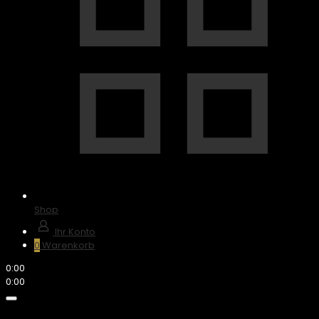
Shop
Ihr Konto
0
Warenkorb
Scroll
0:00
Up
0:00