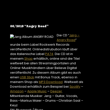
06/2019 “Angry Road”
Die CD “
Jørg –
Angry Road
”
wurde beim Label Rockwerk Records
veröffentlicht. Onlinedistrubution läuft über
das italienische Label
PA74
. Die CD ist in
meinem
Shop
erhältlich, online sind die Titel
weltweit bei allen Streamingportalen und
Online-Musikhändlern über Believe Digital
veröffentlicht. Zu diesem Album gibt es auch
einen
USB Stick
mit Bonus Track, ebenso in
meinem Shop als
MP3 Download
. Weltweit als
Download erhältlich zum Beispiel bei
Spotify
–
Amazon
–
Apple Music
–
Deezer
.
Mitwirkende Musiker: Jørg – Guitar, Vocals,
Bass • Markus Maier – Drums • Christian Saal –
Keyz
Stil: Bluesrock / Blues