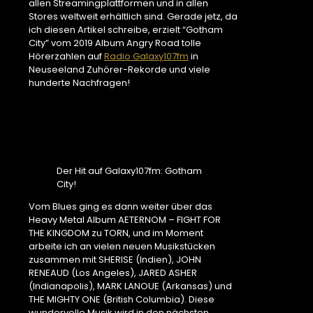
allen Streamingplattformen und in allen
Stores weltweit erhältlich sind. Gerade jetz, da
ich diesen Artikel schreibe, erzielt “Gotham
City” vom 2019 Album Angry Road tolle
Hörerzahlen auf
Radio Galaxy107fm
in
Neuseeland Zuhörer-Rekorde und viele
hunderte Nachfragen!
Der Hit auf Galaxy107fm: Gotham
City!
Vom Blues ging es dann weiter über das
Heavy Metal Album AETERNOM – FIGHT FOR
THE KINGDOM zu TORN, und im Moment
arbeite ich an vielen neuen Musikstücken
zusammen mit SHERISE (Indien), JOHN
RENEAUD (Los Angeles), JARED ASHER
(Indianapolis), MARK LANOUE (Arkansas) und
THE MIGHTY ONE (British Columbia). Diese
wundervolle Musik wird in den nächsten