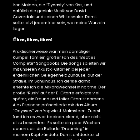
Iron Maiden, die “Dynasty” von Kiss, und
natülich die geniale Musik von David
Coverdale und seinen Whitesnake. Damit
sollte jetzt jedem klar sein, wo meine Wurzeln
liegen.
Üben, üben, üben!
Praktischerweise war mein damaliger
Kumpel Tom ein großer Fan des “Beatles
Complete” Songbooks. Die Songs spielten wir
mit unseren Akustik-Gitarren bei jeder
erdenklichen Gelegenheit; Zuhause, auf der
Straße, im Schulhaus. Ich denke damit
erlernte ich die Akkordwechsel in no time. Der
große “Rush” auf der E-Gitarre erfolgte viel
später; ein Freund und toller Gitarrist namens
Alex Espinosa präsentierte mir das Album
“Odyssey” von Yngwie J. Malmsteen. Zuerst
fand ich es zwar beeindruckend, aber nicht
allzu besonders. Es sollte ein paar Wochen
dauern, bis die Ballade “Dreaming” in
meinem Kopf zündete. Damit entdeckte ich