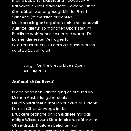
meine Liebe zur Klassik und Neoklassik –
Barockmusik im Heavy Metal Gewand. Üben,
üben, üben war angesagt. Mit der Band
“Vincent” (mit wirklich brillianten
Musikerkollegen) ergaben sich eine handvoll
Auftritte, die für so manchen Gitarristen im
Publikum wohl sehr inspirierend waren. Es
kamen die ersten Anfragen für
Gitarrenunterricht. Zu dem Zeitpunkt war ich
so etwa 22 Jahre alt.
Jørg – On the Brezoi Blues Open
Air July 2018
Auf und ab im Beruf
In den nächsten Jahren ging es auf und ab.
Meinen Ausbildungsberuf als
Elektroinstallateur übte ich nur kurz aus, dann
kam ich über Umwege in der
Druckereibranche an. Ich eignete mir das
nötige Wissen zum Siebdruck an, später zum
Offsetdruck, Digitales Belichten von
Druckvorlagen, Desktop Publishing mit den