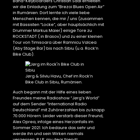
Band-Keyboarders Christian Saal erhielten
wir die Einladung zum “Brezoi Blues Open Air”
in Rumänien. Dort lernte ich viele liebe
Menschen kennen, die mir / uns (zusammen
mit Bassisten “Locke”, aber hauptsächlich mit
Drummer Markus Maier) einige Tore zu
ROCKSTADT ( in Brasov) und zu einer kleinen
Tour von Timisoara über Ramnicu Valcea
(Aby Stage Bar) bis nach Sibiu (u.a. Rock’n
Bike Club).
Jørg & Silviu Havu, Chef im Rock’n
Bike Club in Sibiu, Rumänien.
Auch begann mit der Hilfe eines lieben
Freundes meine Radioshow “Jørg’s World”
auf dem Sender “International Radio
Deutschland” mit Zuhörerzahlen bis zu knapp
70.000 Hörern. Leider verstarb dieser Freund,
Alex Oprea, infolge eines Herzanfalls im
Sommer 2021. Ich bedaure das sehr und
werde ihn und sein Wirken niemals
vergessen. R.I.P. my dear friend!