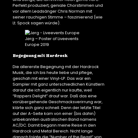
Perfekt produziert, geniale Chorstimmen und
vor allem Leadsänger Chris Norman mit
seiner rauchigen Stimme – faszinierend (wie
Lt. Spock sagen würde).
Jørg – Poster of Liveevents
Europe 2019
Begegnung mit Hardrock
Die allererste Begegnung mit der Hardrock
Musik, die ich bis heute liebe und pflege,
geschah mit einer Vinyl-LP. Das war ein
Sampler mit ganz unterschiedlichen Künstlern
darauf die ich eigentlich nur kaufte, weil
“Rappers Delight” drauf war. Daß das eine
vorübergehende Geschmacksverirrung war,
klärte sich ganz schnell. Denn der letzte Titel
auf der A-Seite kam von einer (bis dahin)
unbekannten australischen Band namens
AC/DC. Damit begann meine Reise in den
Hardrock und Metal Bereich. Nicht lange
danach folgte die “Number of the Beast” von