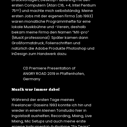
ersten Computern (Atari C16, +4, Intel Pentium
75!!!) und machte mich selbstständig. Meine
ersten Jobs mit der eigenen Firma (ab 1993)
waren monatliche Programmhefte für eine
lokale Musikbühne und -Verein, deshalb
bekam meine Firma den Namen “MX-pro”
(MusiX professional). Später kamen dann
Großformatdruck, Folienschriften und
natürlich die Adobe Produkte Photoshop und
InDesign zum Handwerk dazu.
CD Premiere Presentation of
ANGRY ROAD 2019 in Pfaffenhofen,
Germany
Musik war immer dabei
Während der ersten Tage meines
Freelancer-Daseins 1993 konnte ich hin und
wieder in einem kleinen Tonstudio hier in
Ingolstadt aushelfen; Recording, Mixing, Live
Mixing, Mic Setups und auch meine erste
eigene Instrumental-Aufnahme “Six Tears”.