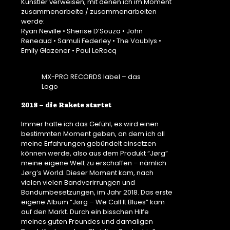
Künstler verweisen, mit denen ich im Moment
zusammenarbeite / zusammenarbeiten
werde:
Ryan Neville • Sherise D’Souza • John
Reneaud • Samuli Federley • The Voublys •
Emily Glazener • Paul LeRocq
MX-PRO RECORDS label – das
Logo
2018 – die Rakete startet
Immer hatte ich das Gefühl, es wird einen
bestimmten Moment geben, an dem ich all
meine Erfahrungen gebündelt einsetzen
können werde, also aus dem Produkt “Jørg”
meine eigene Welt zu erschaffen – nämlich
Jørg’s World. Dieser Moment kam, nach
vielen vielen Bandverirrungen und
Bandumbesetzungen, im Jahr 2018. Das erste
eigene Album “Jørg – We Call It Blues” kam
auf den Markt. Durch ein bisschen Hilfe
meines guten Freundes und damaligen