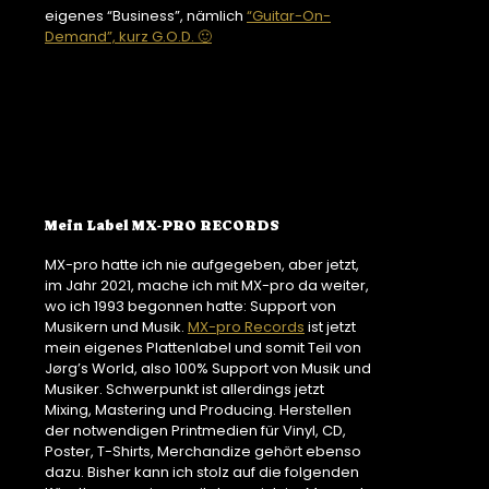
eigenes “Business”, nämlich
“Guitar-On-
Demand”, kurz G.O.D. 🙂
Mein Label MX-PRO RECORDS
MX-pro hatte ich nie aufgegeben, aber jetzt,
im Jahr 2021, mache ich mit MX-pro da weiter,
wo ich 1993 begonnen hatte: Support von
Musikern und Musik.
MX-pro Records
ist jetzt
mein eigenes Plattenlabel und somit Teil von
Jørg’s World, also 100% Support von Musik und
Musiker. Schwerpunkt ist allerdings jetzt
Mixing, Mastering und Producing. Herstellen
der notwendigen Printmedien für Vinyl, CD,
Poster, T-Shirts, Merchandize gehört ebenso
dazu. Bisher kann ich stolz auf die folgenden