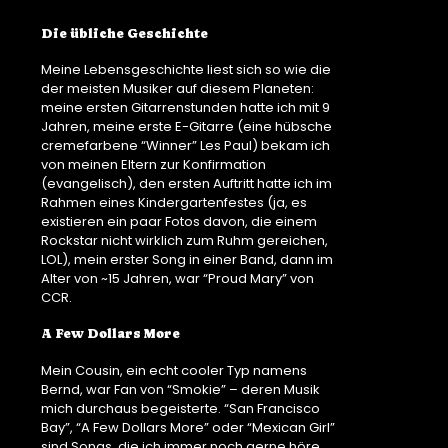
Die übliche Geschichte
Meine Lebensgeschichte liest sich so wie die
der meisten Musiker auf diesem Planeten:
meine ersten Gitarrenstunden hatte ich mit 9
Jahren, meine erste E-Gitarre (eine hübsche
cremefarbene “Winner” Les Paul) bekam ich
von meinen Eltern zur Konfirmation
(evangelisch), den ersten Auftritt hatte ich im
Rahmen eines Kindergartenfestes (ja, es
existieren ein paar Fotos davon, die einem
Rockstar nicht wirklich zum Ruhm gereichen,
LOL), mein erster Song in einer Band, dann im
Alter von ~15 Jahren, war “Proud Mary” von
CCR.
A Few Dollars More
Mein Cousin, ein echt cooler Typ namens
Bernd, war Fan von “Smokie” – deren Musik
mich durchaus begeisterte. “San Francisco
Bay”, “A Few Dollars More” oder “Mexican Girl”
sind Songs, die ich immer noch gerne höre.