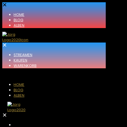
✕
HOME
BLOG
ALBEN
✕
STREAMEN
KAUFEN
WARENKORB
HOME
BLOG
ALBEN
✕