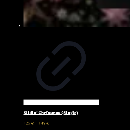
Slidin’ Christmas (Single)
Preisspanne:
1,25
€
–
1,49
€
1,25 €